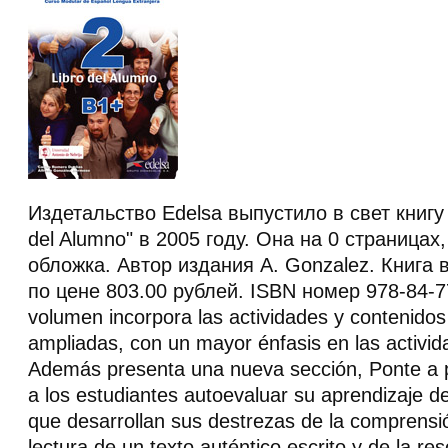
Издетальство Edelsa выпустило в свет книгу 
del Alumno" в 2005 году. Она на 0 страницах,
обложка. Автор издания A. Gonzalez. Книга 
по цене 803.00 рублей. ISBN номер 978-84-7
volumen incorpora las actividades y contenidos 
ampliadas, con un mayor énfasis en las activid
Además presenta una nueva sección, Ponte a 
a los estudiantes autoevaluar su aprendizaje d
que desarrollan sus destrezas de la comprensión
lectura de un texto auténtico escrito y de la re