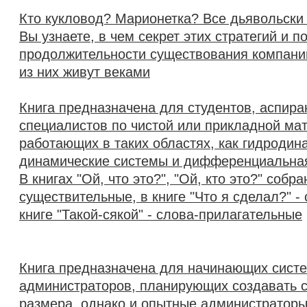
Кто кукловод? Марионетка? Все дьявольски
Вы узнаете, в чем секрет этих стратегий и 
продолжительности существования компаний
из них живут веками
Книга предназначена для студентов, аспира
специалистов по чистой или прикладной ма
работающих в таких областях, как гидродина
динамические системы и дифференциальна
В книгах "Ой, что это?", "Ой, кто это?" собр
существительные, в книге "Что я сделал?" - 
книге "Такой-сякой" - слова-прилагательные
Книга предназначена для начинающих сист
администраторов, планирующих создавать с
размера, однако и опытные администраторы 