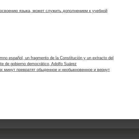
освоению языка, может служить дополнением к учебной
mno español, un fragmento de la Constitución y un extracto del
te de gobierno democrático, Adolfo Suárez
ых минут превратят обыденное и необыкновенное и вернут