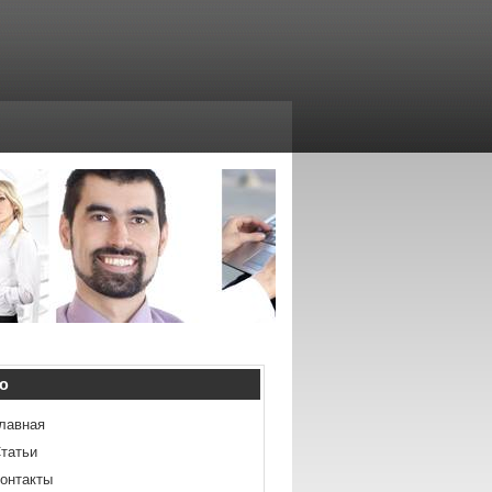
ю
лавная
татьи
онтакты