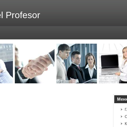
l Profesor
Мен
Г
С
К