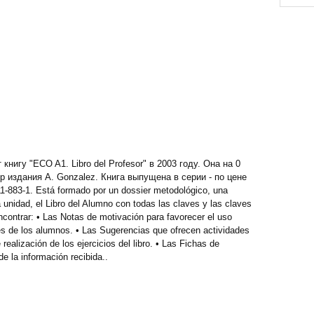
нигу "ECO A1. Libro del Profesor" в 2003 году. Она на 0
р издания A. Gonzalez. Книга выпущена в серии - по цене
-883-1. Está formado por un dossier metodológico, una
 unidad, el Libro del Alumno con todas las claves y las claves
contrar: • Las Notas de motivación para favorecer el uso
rés de los alumnos. • Las Sugerencias que ofrecen actividades
alización de los ejercicios del libro. • Las Fichas de
de la información recibida..