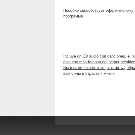
Пособие способствует эффективному 
программе
Incluye un CD audio con canciones, el hi
discurso más famoso del primer presiden
Вы и сами не заметите, как пять добр
вам силы и страсть к жизни