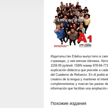
Издетальство Edelsa выпустило в свет к
страницах, у нее мягкая обложка. Авто
1159.00 рублей. ISBN номер 978-84-7711
explicación didáctica que precede a cada
del Cuaderno de Refuerzo. En él podrá en
creativo de la lengua y mantener el inte
complementarias y marcan las pautas de re
información que facilitan una ampliación 
Похожие издания