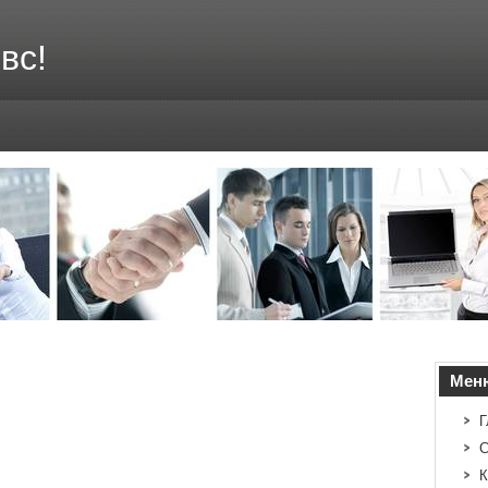
вс!
Мен
Г
С
К