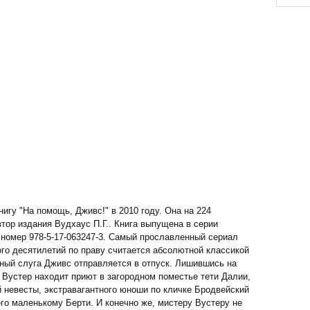
игу "На помощь, Дживс!" в 2010 году. Она на 224
втор издания Вудхаус П.Г.. Книга выпущена в серии
N номер 978-5-17-063247-3. Самый прославленный сериал
ого десятилетий по праву считается абсолютной классикой
ный слуга Дживс отправляется в отпуск. Лишившись на
 Вустер находит приют в загородном поместье тети Далии,
й невесты, экстравагантного юноши по кличке Бродвейский
го маленькому Берти. И конечно же, мистеру Вустеру не