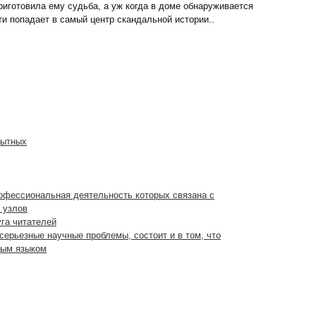
риготовила ему судьба, а уж когда в доме обнаруживается
и попадает в самый центр скандальной истории..
пытных
рофессиональная деятельность которых связана с
 узлов
уга читателей
серьезные научные проблемы, состоит и в том, что
ным языком