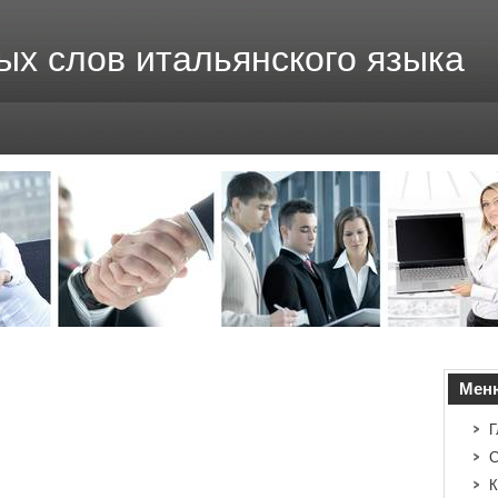
ых слов итальянского языка
Мен
Г
С
К