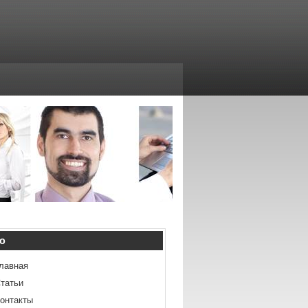
ю
лавная
татьи
онтакты