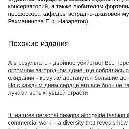
консерваторий, а также любителям фортепиа
профессора кафедры эстрадно-джазовой муз
Рахманинова П.К. Назаретов)..
Похожие издания
А в результате - двойное убийство! Все пер
огромном загородном доме, где собралась 
ожидании - кому же достанутся большие де
Но с каждым днем сердце его все больше т
лучами вспыхнувшей страсти
It features personal designs alongside fashion i
commercial work – a diversity that reveals ho