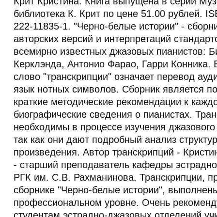
Крит Кристина. Книга выпущена в серии Му
библиотека К. Крит по цене 51.00 рублей. I
222-11835-1. "Черно-белые истории" - сборн
авторских версий и интерпретаций стандар
всемирно известных джазовых пианистов: Б
Керклэнда, Антонио Фарао, Гарри Конника. 
слово "транскрипции" означает перевод ауд
язык нотных символов. Сборник является п
краткие методические рекомендации к каждо
биографические сведения о пианистах. Тра
необходимы в процессе изучения джазового
так как они дают подробный анализ структу
произведения. Автор транскрипций - Кристи
- старший преподаватель кафедры эстрадн
РГК им. С.В. Рахманинова. Транскрипции, 
сборнике "Черно-белые истории", выполнен
профессиональном уровне. Очень рекоменд
студентам эстрадно-джазовых отделений уч