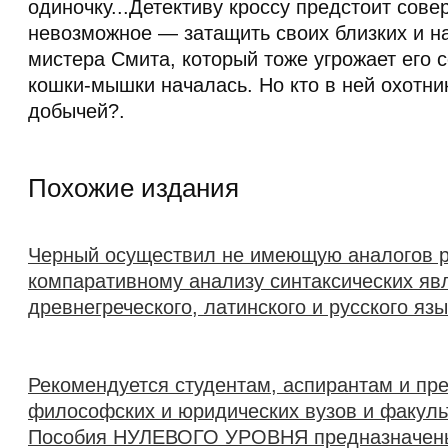
одиночку...Детективу кроссу предстоит сове
невозможное — затащить своих близких и н
мистера Смита, который тоже угрожает его с
кошки-мышки началась. Но кто в ней охотник
добычей?.
Похожие издания
Черный осуществил не имеющую аналогов р
компаративному анализу синтаксических яв
древнегреческого, латинского и русского яз
Рекомендуется студентам, аспирантам и пр
философских и юридических вузов и факуль
Пособия НУЛЕВОГО УРОВНЯ предназначены 